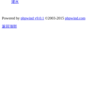
灌水
Powered by
phpwind v9.0.1
©2003-2015
phpwind.com
返回顶部