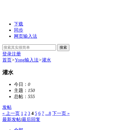
下载
同步
网页输入法
搜索
登录
注册
首页
>
Yong输入法
>
灌水
灌水
今日：
0
主题：
150
总帖：
555
发帖
« 上一页
1
2
3
4
5
6
7
...8
下一页 »
最新发帖
|
最后回复