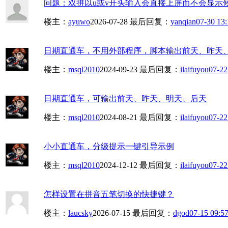
问题：双拼以u或v开头输入会直接上屏而不会显示候选
楼主：
ayuwo
2026-07-28
最后回复：
yanqian
07-30 13:
日期直通车，不用外部程序，脚本输出前天、昨天、明
楼主：
msql2010
2024-09-23
最后回复：
ilaifuyou
07-22
日期直通车，可输出前天、昨天、明天、后天
楼主：
msql2010
2024-08-21
最后回复：
ilaifuyou
07-22
小小直通车，分级提示一键引导示例
楼主：
msql2010
2024-12-12
最后回复：
ilaifuyou
07-22
怎样设置在拼音五笔切换的快捷键？
楼主：
laucsky
2026-07-15
最后回复：
dgod
07-15 09:5