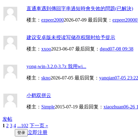
直通車遇到傳回字串過短時會失效的問題(已解決)
楼主：
ezpeer2000
2026-07-09
最后回复：
ezpeer2000
0
建议安卓版未授读写储存权限时给予提示
楼主：
xxoo
2023-06-07
最后回复：
dgod
07-08 09:38
yong-win-3.2.0-3.7z 我用wi...
楼主：
skno
2026-07-05
最后回复：
yanqian
07-05 23:2
小鹤双拼云
楼主：
Simple
2015-07-19
最后回复：
xiaozhuan
06-26 
发帖
1
2
3
4
...102
下一页 »
立即注册
登录