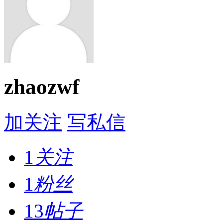
zhaozwf
加关注
写私信
1
关注
1
粉丝
13
帖子