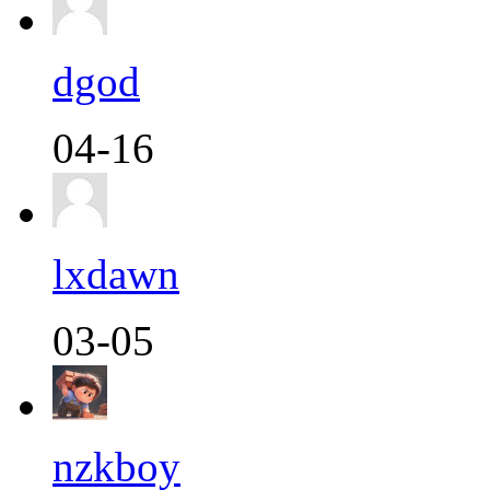
dgod
04-16
lxdawn
03-05
nzkboy