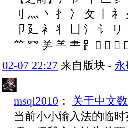
刂 灬 丶 扌 冫 攵 丨 礻
卩 廴 衤 丬 凵 氵 讠 リ 
⺮ ⺳ ⺶ ⺷ ⺻ ⻊    
02-07 22:27
来自版块 -
永
msql2010
：
关于中文数
当前小小输入法的临时