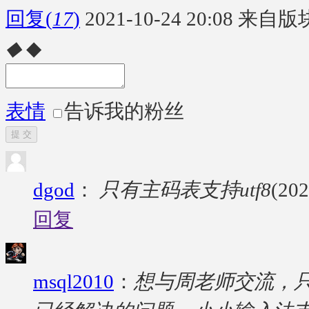
回复
(
17
)
2021-10-24 20:08
来自版块
◆
◆
表情
告诉我的粉丝
提 交
dgod
：
只有主码表支持utf8
(202
回复
msql2010
：
想与周老师交流，