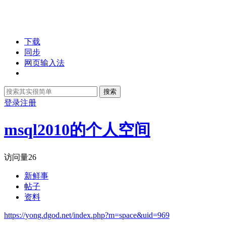
下载
同步
网页输入法
搜索
登录
注册
msql2010的个人空间
访问量
26
新鲜事
帖子
资料
https://yong.dgod.net/index.php?m=space&uid=969