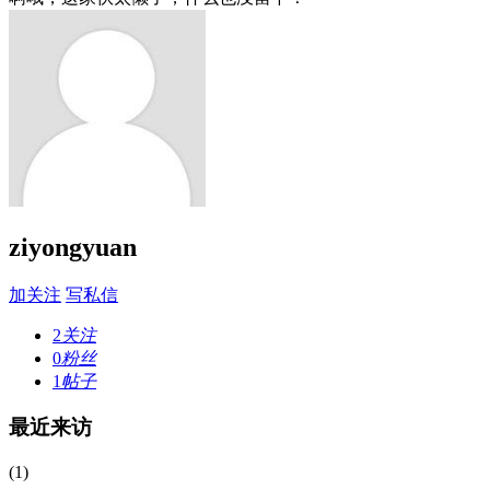
ziyongyuan
加关注
写私信
2
关注
0
粉丝
1
帖子
最近来访
(1)