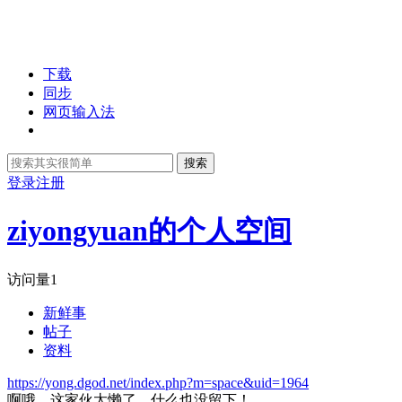
下载
同步
网页输入法
搜索
登录
注册
ziyongyuan的个人空间
访问量
1
新鲜事
帖子
资料
https://yong.dgod.net/index.php?m=space&uid=1964
啊哦，这家伙太懒了，什么也没留下！