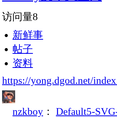
访问量
8
新鲜事
帖子
资料
https://yong.dgod.net/ind
nzkboy
：
Default5-S