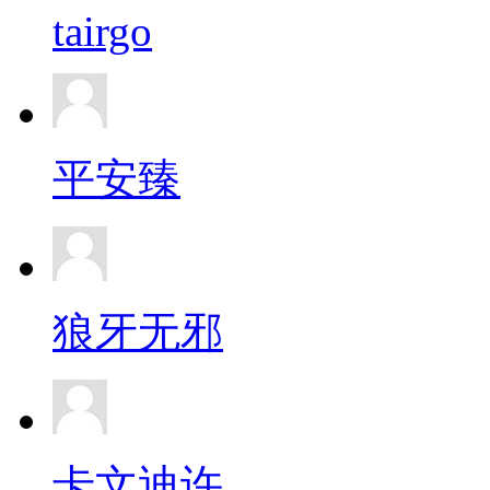
tairgo
平安臻
狼牙无邪
卡文迪许