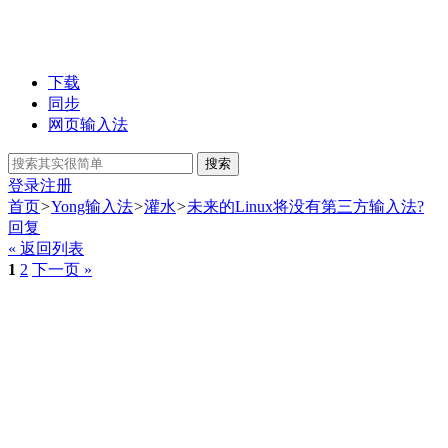
下载
同步
网页输入法
搜索
登录
注册
首页
>
Yong输入法
>
灌水
>
未来的Linux将没有第三方输入法?
回复
« 返回列表
1
2
下一页 »