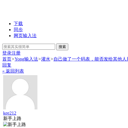
下载
同步
网页输入法
搜索
登录
注册
首页
>
Yong输入法
>
灌水
>
自己做了一个码表，能否发给其他人
回复
« 返回列表
kee212
新手上路