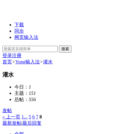
下载
同步
网页输入法
搜索
登录
注册
首页
>
Yong输入法
>
灌水
灌水
今日：
1
主题：
151
总帖：
556
发帖
« 上一页
1...
5
6
7
8
最新发帖
|
最后回复