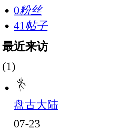
0
粉丝
41
帖子
最近来访
(1)
盘古大陆
07-23