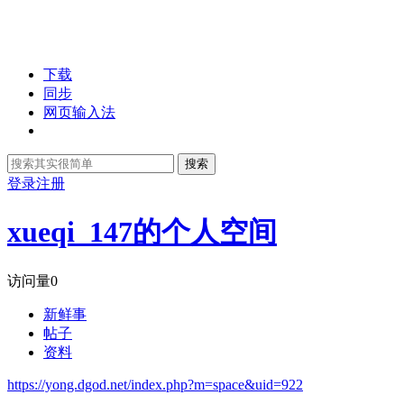
下载
同步
网页输入法
搜索
登录
注册
xueqi_147的个人空间
访问量
0
新鲜事
帖子
资料
https://yong.dgod.net/index.php?m=space&uid=922