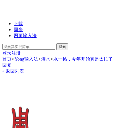
下载
同步
网页输入法
搜索
登录
注册
首页
>
Yong输入法
>
灌水
>
水一帖，今年开始真是太忙了
回复
« 返回列表