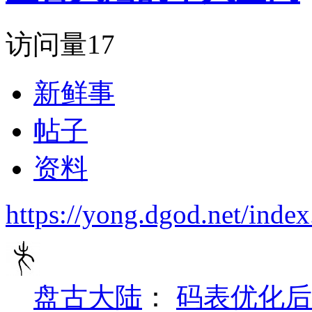
访问量
17
新鲜事
帖子
资料
https://yong.dgod.net/in
盘古大陆
：
码表优化后