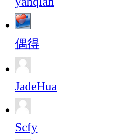
yanqian
偶得
JadeHua
Scfy