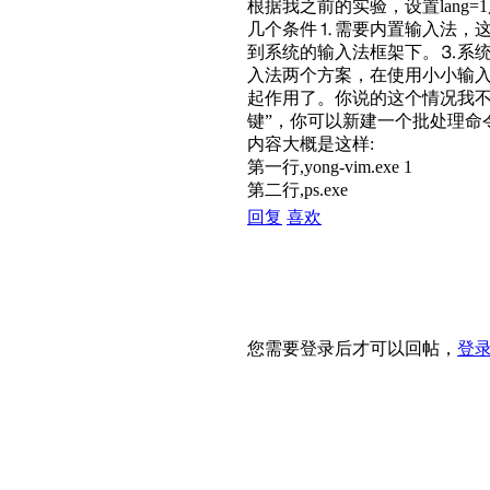
根据我之前的实验，设置lan
几个条件⒈需要内置输入法，
到系统的输入法框架下。⒊系
入法两个方案，在使用小小输
起作用了。你说的这个情况我不
键”，你可以新建一个批处理命
内容大概是这样:
第一行,yong-vim.exe 1
第二行,ps.exe
回复
喜欢
您需要登录后才可以回帖，
登