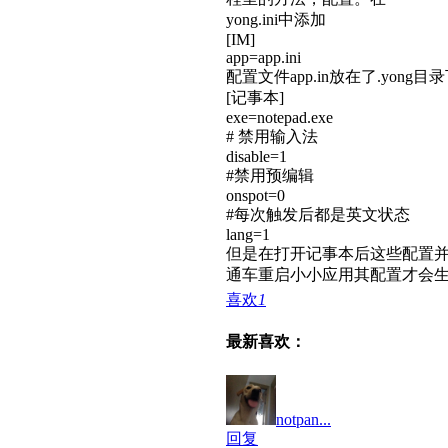
yong.ini中添加
[IM]
app=app.ini
配置文件app.in放在了.yong
[记事本]
exe=notepad.exe
# 禁用输入法
disable=1
#禁用预编辑
onspot=0
#每次触发后都是英文状态
lang=1
但是在打开记事本后这些配置
通车重启小小应用其配置才会
喜欢
1
最新喜欢：
notpan...
回复