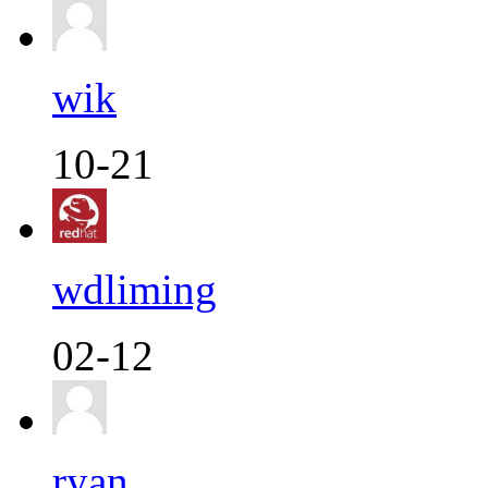
wik
10-21
wdliming
02-12
ryan