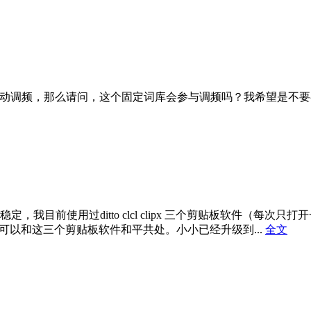
自动调频，那么请问，这个固定词库会参与调频吗？我希望是不要参与调频。[IM]o
我目前使用过ditto clcl clipx 三个剪贴板软件（每
可以和这三个剪贴板软件和平共处。小小已经升级到...
全文