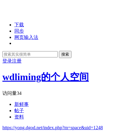
下载
同步
网页输入法
搜索
登录
注册
wdliming的个人空间
访问量
34
新鲜事
帖子
资料
https://yong.dgod.net/index.php?m=space&uid=1248