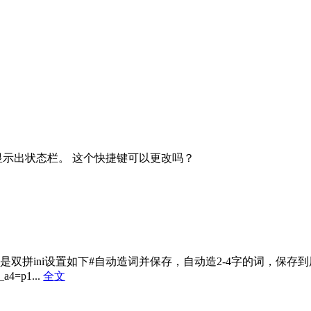
临时显示出状态栏。 这个快捷键可以更改吗？
ni设置如下#自动造词并保存，自动造2-4字的词，保存到用户词库au
a4=p1...
全文