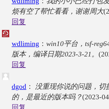
wdliming
：
我的小小已经打包发
烦有空了帮忙看看，谢谢周大
(
回复
wdliming
：
win10平台，tsf-r
版本，编译日期2023-3-21。
(20
回复
dgod
：
没重现你说的问题，切换
的，是最近的版本吗？
(2023-04
回复