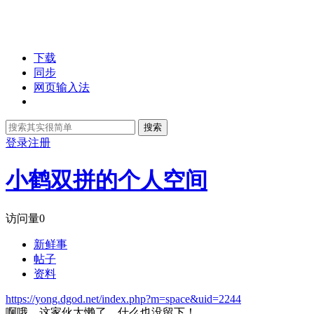
下载
同步
网页输入法
搜索
登录
注册
小鹤双拼的个人空间
访问量
0
新鲜事
帖子
资料
https://yong.dgod.net/index.php?m=space&uid=2244
啊哦，这家伙太懒了，什么也没留下！