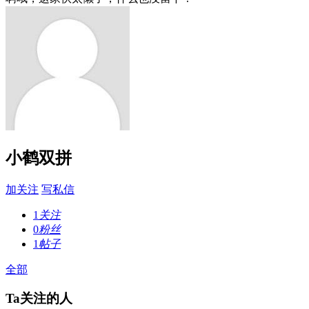
小鹤双拼
加关注
写私信
1
关注
0
粉丝
1
帖子
全部
Ta关注的人