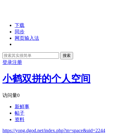
下载
同步
网页输入法
搜索
登录
注册
小鹤双拼的个人空间
访问量
0
新鲜事
帖子
资料
https://yong.dgod.net/index.php?m=space&uid=2244