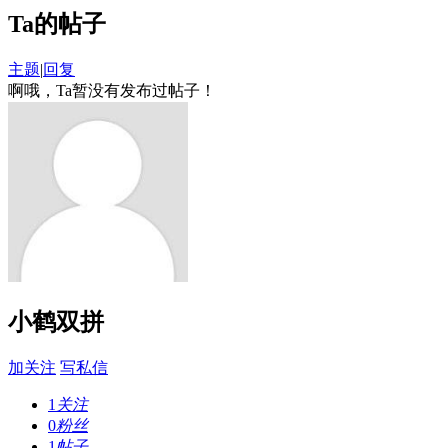
Ta的帖子
主题
|
回复
啊哦，Ta暂没有发布过帖子！
小鹤双拼
加关注
写私信
1
关注
0
粉丝
1
帖子