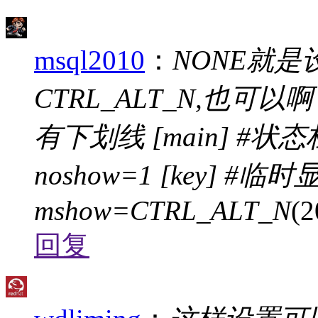
msql2010
：
NONE就
CTRL_ALT_N,也
有下划线 [main] #
noshow=1 [key] #
mshow=CTRL_ALT_N
(2
回复