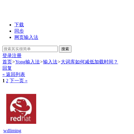
下载
同步
网页输入法
搜索
登录
注册
首页
>
Yong输入法
>
输入法
>
大词库如何减低加载时间？
回复
« 返回列表
1
2
下一页 »
wdliming