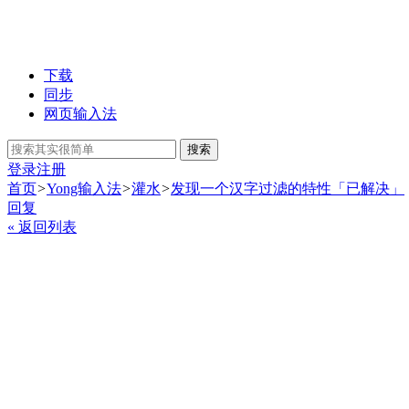
下载
同步
网页输入法
搜索
登录
注册
首页
>
Yong输入法
>
灌水
>
发现一个汉字过滤的特性「已解决」
回复
« 返回列表