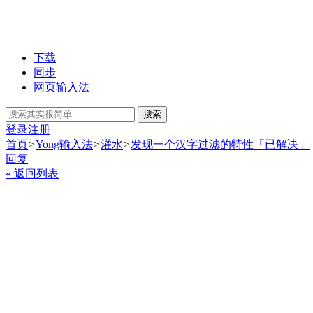
下载
同步
网页输入法
搜索
登录
注册
首页
>
Yong输入法
>
灌水
>
发现一个汉字过滤的特性「已解决」
回复
« 返回列表