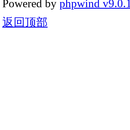
Powered by
phpwind v9.0.
返回顶部