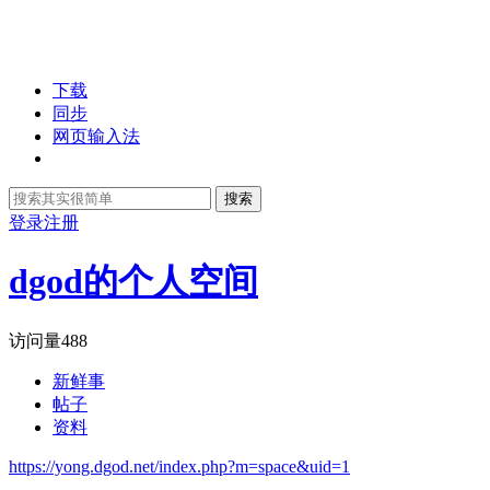
下载
同步
网页输入法
搜索
登录
注册
dgod的个人空间
访问量
488
新鲜事
帖子
资料
https://yong.dgod.net/index.php?m=space&uid=1