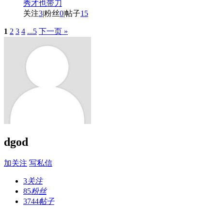
秀才也带刀
关注
3
|
粉丝
0
|
帖子
15
1
2
3
4
...5
下一页 »
dgod
加关注
写私信
3
关注
85
粉丝
3744
帖子