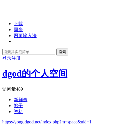
下载
同步
网页输入法
搜索
登录
注册
dgod的个人空间
访问量
489
新鲜事
帖子
资料
https://yong.dgod.net/index.php?m=space&uid=1