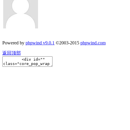
Powered by
phpwind v9.0.1
©2003-2015
phpwind.com
返回顶部