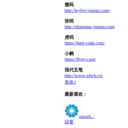
瘦码
http://leybyr.ysepan.com/
张码
http://zhangma.ysepan.com/
虎码
https://tiger-code.com/
小鹤
https://flypy.com/
现代五笔
http://www.xdwb.cn/
喜欢
1
最新喜欢：
xiaozh...
回复