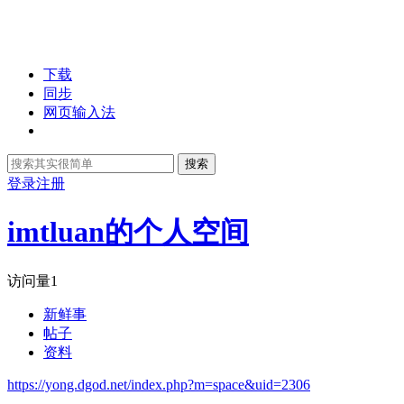
下载
同步
网页输入法
搜索
登录
注册
imtluan的个人空间
访问量
1
新鲜事
帖子
资料
https://yong.dgod.net/index.php?m=space&uid=2306