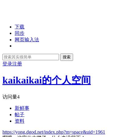
下载
同步
网页输入法
搜索
登录
注册
kaikaikai的个人空间
访问量
4
新鲜事
帖子
资料
https://yong.dgod.net/index.php?m=space&uid=1961