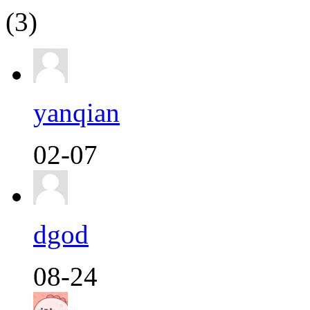
(3)
yanqian
02-07
dgod
08-24