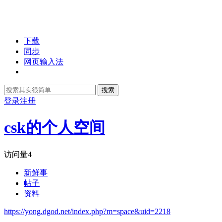
下载
同步
网页输入法
搜索
登录
注册
csk的个人空间
访问量
4
新鲜事
帖子
资料
https://yong.dgod.net/index.php?m=space&uid=2218