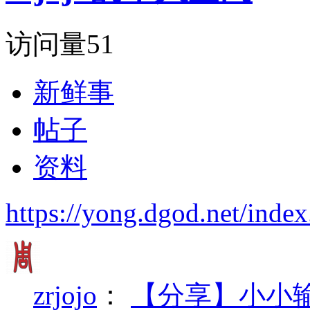
访问量
51
新鲜事
帖子
资料
https://yong.dgod.net/in
zrjojo
：
【分享】小小