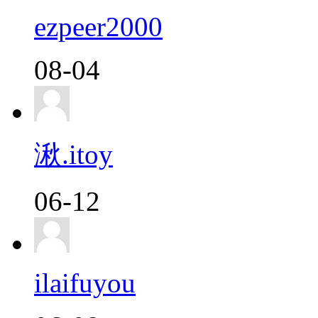
ezpeer2000
08-04
湫.itoy
06-12
ilaifuyou