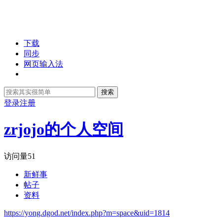
下载
同步
网页输入法
搜索
登录
注册
zrjojo的个人空间
访问量
51
新鲜事
帖子
资料
https://yong.dgod.net/index.php?m=space&uid=1814