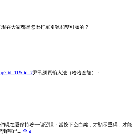
道現在大家都是怎麼打單引號和雙引號的？
.php?tid=11&fid=7
尹卂網頁輸入法（哈哈倉頡）：
們現在還保持著一個習慣：當按下空白鍵，才顯示重碼，才能
聲稱已...
全文