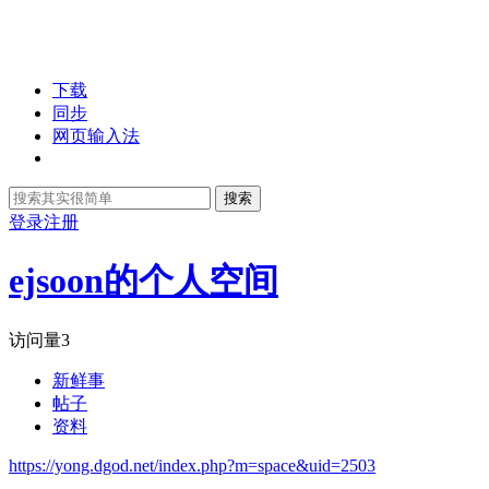
下载
同步
网页输入法
搜索
登录
注册
ejsoon的个人空间
访问量
3
新鲜事
帖子
资料
https://yong.dgod.net/index.php?m=space&uid=2503