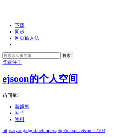
下载
同步
网页输入法
搜索
登录
注册
ejsoon的个人空间
访问量
3
新鲜事
帖子
资料
https://yong.dgod.net/index.php?m=space&uid=2503