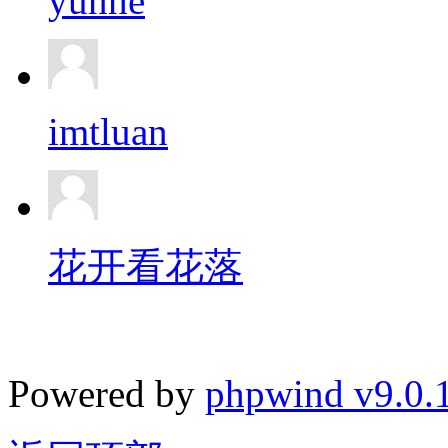
yunhe
imtluan
花开看花落
Powered by
phpwind v9.0.