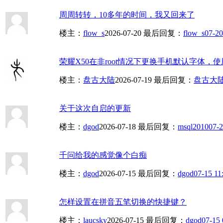
周周转转，10多年的时间，我又回来了
楼主：
flow_s
2026-07-20
最后回复：
flow_s
07-20
荣耀X50在非root情况下更换手机默认字体，使用
楼主：
盘古大陆
2026-07-19
最后回复：
盘古大
关于这次自启的更新
楼主：
dgod
2026-07-18
最后回复：
msql2010
07-2
千问给我的感觉像个白痴
楼主：
dgod
2026-07-15
最后回复：
dgod
07-15 11
怎样设置在拼音五笔切换的快捷键？
楼主：
laucsky
2026-07-15
最后回复：
dgod
07-15 