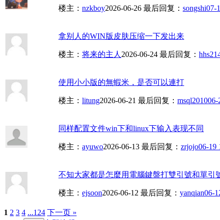
楼主：
nzkboy
2026-06-26
最后回复：
songshi
07-1
拿别人的WIN版皮肤压缩一下发出来
楼主：
将来的主人
2026-06-24
最后回复：
hhs21
使用小小版的無蝦米，是否可以連打
楼主：
litung
2026-06-21
最后回复：
msql2010
06-
同样配置文件win下和linux下输入表现不同
楼主：
ayuwo
2026-06-13
最后回复：
zrjojo
06-19 
不知大家都是怎麼用電腦鍵盤打雙引號和單引
楼主：
ejsoon
2026-06-12
最后回复：
yanqian
06-1
1
2
3
4
...124
下一页 »