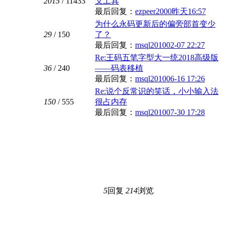
2015
/ 11433
义工具
最后回复：
ezpeer2000
昨天16:57
为什么永码更新后的偏旁部首变少
29
/ 150
了？
最后回复：
msql2010
02-07 22:27
Re:王码五笔字型大一统2018高级版
36
/ 240
——码表移植
最后回复：
msql2010
06-16 17:26
Re:说个反常识的笑话，小小输入法
150
/ 555
很占内存
最后回复：
msql2010
07-30 17:28
5
回复
214
浏览