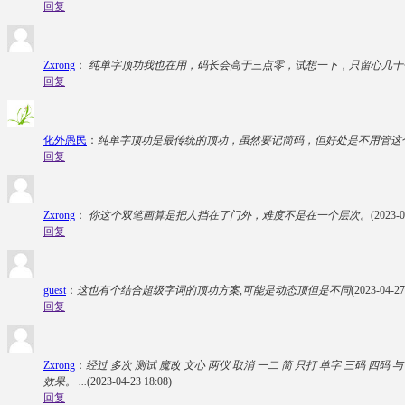
回复
Zxrong
：
纯单字顶功我也在用，码长会高于三点零，试想一下，只留心几十
回复
化外愚民
：
纯单字顶功是最传统的顶功，虽然要记简码，但好处是不用管这
回复
Zxrong
：
你这个双笔画算是把人挡在了门外，难度不是在一个层次。
(2023-0
回复
guest
：
这也有个结合超级字词的顶功方案,可能是动态顶但是不同
(2023-04-27
回复
Zxrong
：
经过 多次 测试 魔改 文心 两仪 取消 一二 简 只打 单字 三码 四
效果。 ...
(2023-04-23 18:08)
回复