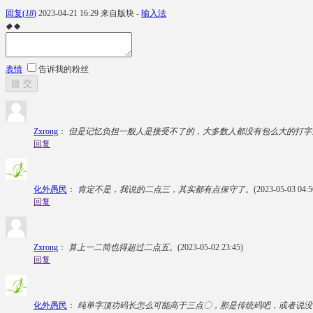
回复
(
18
)
2023-04-21 16:29
来自版块 -
输入法
◆
◆
表情
告诉我的粉丝
提 交
Zxrong
：
但是记忆负担一般人是接受不了的，大多数人都没有包么大的打字
回复
化外愚民
：
肯定不是，我说的二点三，其实都有点保守了。
(2023-05-03 04:5
回复
Zxrong
：
算上一二简也得超过二点五。
(2023-05-02 23:45)
回复
化外愚民
：
纯单字顶功码长怎么可能高于三点〇，那是传统码吧，或者说没