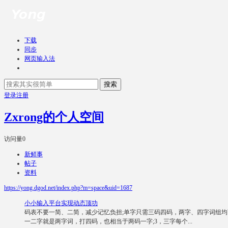
下载
同步
网页输入法
搜索
登录
注册
Zxrong的个人空间
访问量
0
新鲜事
帖子
资料
https://yong.dgod.net/index.php?m=space&uid=1687
小小输入平台实现动态顶功
码表不要一简、二简，减少记忆负担;单字只需三码四码，两字、四字词组均
一二字就是两字词，打四码，也相当于两码一字;3，三字每个...