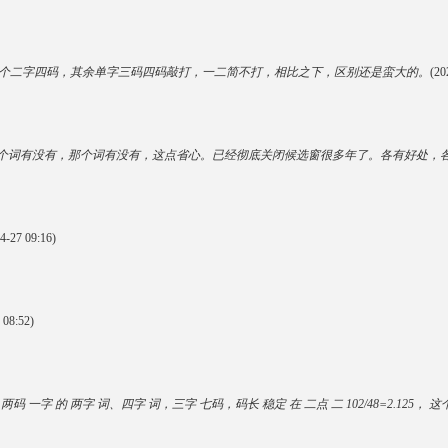
个二字四码，其余单字三码四码敲打，一二简不打，相比之下，区别还是蛮大的。
(20
个词有没有，那个词有没有，这点省心。已经彻底关闭候选窗很多年了。各有好处，
4-27 09:16)
 08:52)
码 与 两码 一字 的 两字 词、四字 词，三字 七码，码长 稳定 在 二点 二 102/48