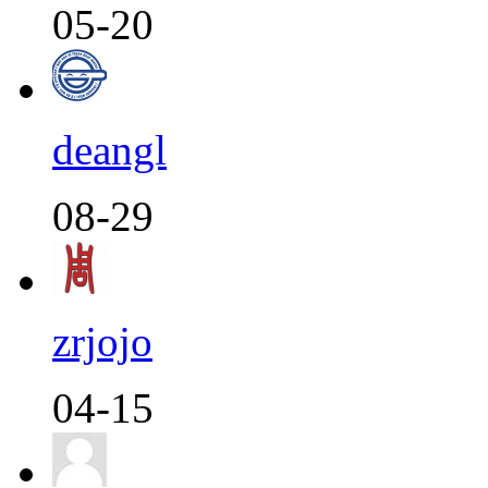
05-20
deangl
08-29
zrjojo
04-15