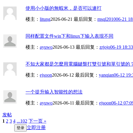
使用小小版的無蝦米，是否可以連打
楼主：
litung
2026-06-21
最后回复：
msql2010
06-21 18
同样配置文件win下和linux下输入表现不同
楼主：
ayuwo
2026-06-13
最后回复：
zrjojo
06-19 18:33
不知大家都是怎麼用電腦鍵盤打雙引號和單引號的
楼主：
ejsoon
2026-06-12
最后回复：
yanqian
06-12 19:
一个提升输入智能性的想法
楼主：
ayuwo
2026-06-11
最后回复：
ejsoon
06-12 07:0
发帖
1
2
3
4
...102
下一页 »
立即注册
登录