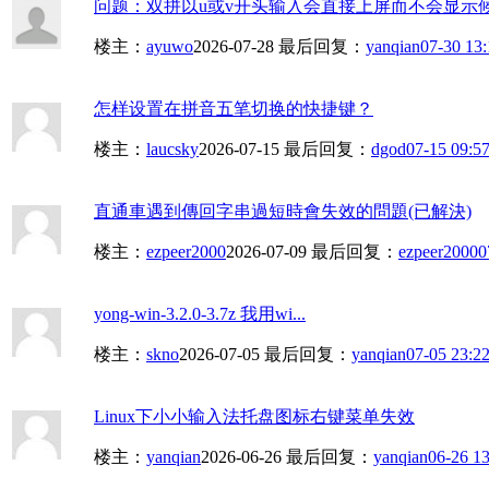
问题：双拼以u或v开头输入会直接上屏而不会显示候选
楼主：
ayuwo
2026-07-28
最后回复：
yanqian
07-30 13:
怎样设置在拼音五笔切换的快捷键？
楼主：
laucsky
2026-07-15
最后回复：
dgod
07-15 09:5
直通車遇到傳回字串過短時會失效的問題(已解決)
楼主：
ezpeer2000
2026-07-09
最后回复：
ezpeer2000
0
yong-win-3.2.0-3.7z 我用wi...
楼主：
skno
2026-07-05
最后回复：
yanqian
07-05 23:2
Linux下小小输入法托盘图标右键菜单失效
楼主：
yanqian
2026-06-26
最后回复：
yanqian
06-26 13