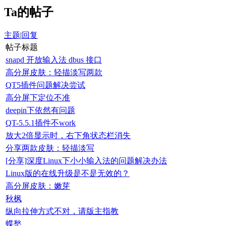
Ta的帖子
主题
|
回复
帖子标题
snapd 开放输入法 dbus 接口
高分屏皮肤：轻描淡写两款
QT5插件问题解决尝试
高分屏下定位不准
deepin下依然有问题
QT-5.5.1插件不work
放大2倍显示时，右下角状态栏消失
分享两款皮肤：轻描淡写
[分享]深度Linux下小小输入法的问题解决办法
Linux版的在线升级是不是无效的？
高分屏皮肤：嫩芽
秋枫
纵向拉伸方式不对，请版主指教
蝶愁