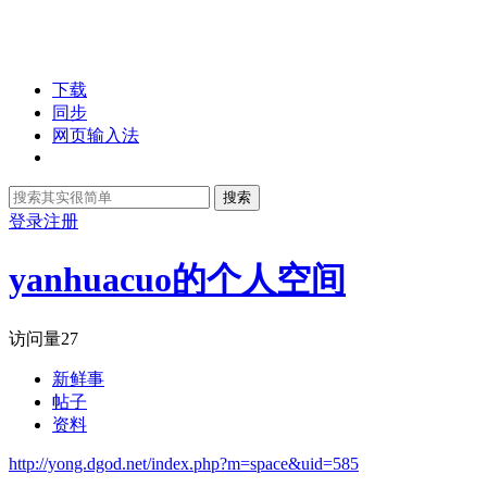
下载
同步
网页输入法
搜索
登录
注册
yanhuacuo的个人空间
访问量
27
新鲜事
帖子
资料
http://yong.dgod.net/index.php?m=space&uid=585