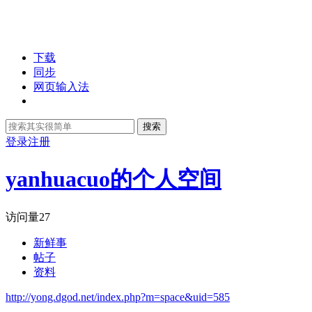
下载
同步
网页输入法
搜索
登录
注册
yanhuacuo的个人空间
访问量
27
新鲜事
帖子
资料
http://yong.dgod.net/index.php?m=space&uid=585