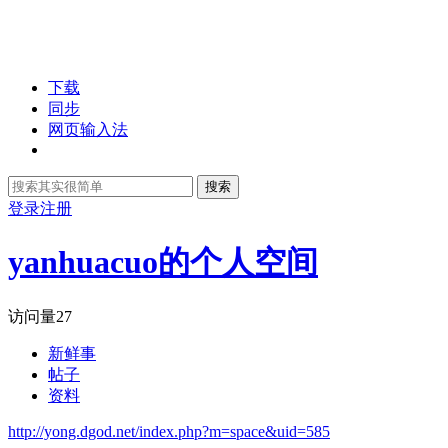
下载
同步
网页输入法
搜索
登录
注册
yanhuacuo的个人空间
访问量
27
新鲜事
帖子
资料
http://yong.dgod.net/index.php?m=space&uid=585