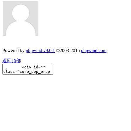
Powered by
phpwind v9.0.1
©2003-2015
phpwind.com
返回顶部