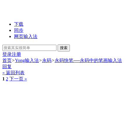
下载
同步
网页输入法
搜索
登录
注册
首页
>
Yong输入法
>
永码
>
永码快笔──永码中的笔画输入法
回复
« 返回列表
1
2
下一页 »