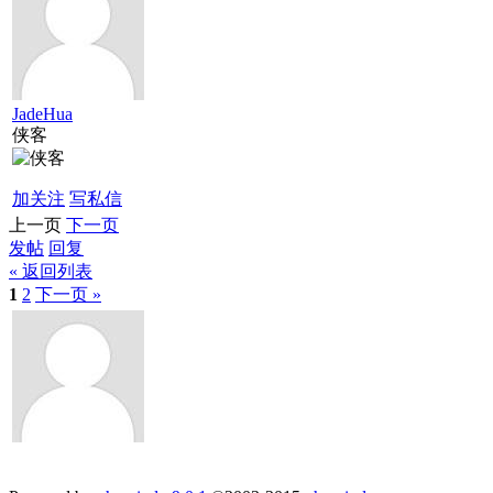
JadeHua
侠客
加关注
写私信
上一页
下一页
发帖
回复
« 返回列表
1
2
下一页 »