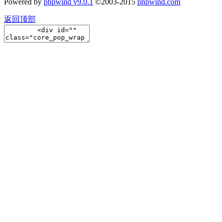
Powered by
phpwind v9.0.1
©2003-2015
phpwind.com
返回顶部