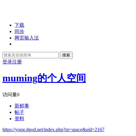
下载
同步
网页输入法
搜索
登录
注册
muming的个人空间
访问量
0
新鲜事
帖子
资料
https://yong.dgod.net/index.php?m=space&uid=2167