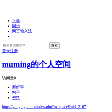
下载
同步
网页输入法
搜索
登录
注册
muming的个人空间
访问量
0
新鲜事
帖子
资料
https://yong.dgod.net/index.php?m=space&uid=2167