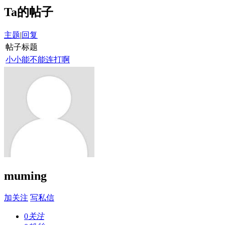
Ta的帖子
主题
|
回复
帖子标题
小小能不能连打啊
muming
加关注
写私信
0
关注