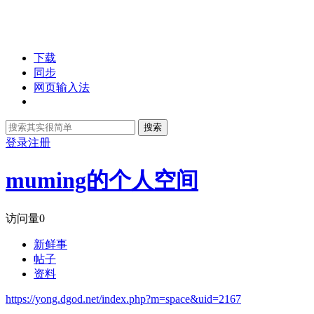
下载
同步
网页输入法
搜索
登录
注册
muming的个人空间
访问量
0
新鲜事
帖子
资料
https://yong.dgod.net/index.php?m=space&uid=2167